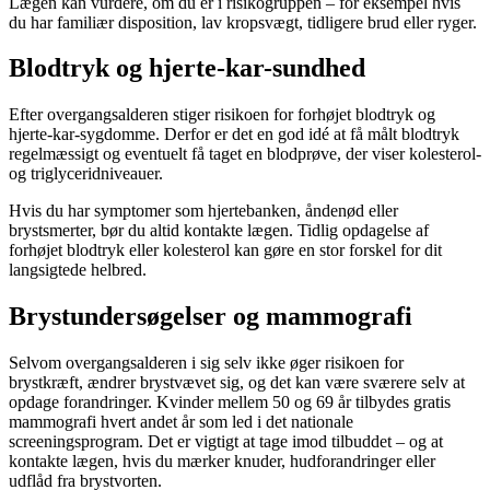
Lægen kan vurdere, om du er i risikogruppen – for eksempel hvis
du har familiær disposition, lav kropsvægt, tidligere brud eller ryger.
Blodtryk og hjerte-kar-sundhed
Efter overgangsalderen stiger risikoen for forhøjet blodtryk og
hjerte-kar-sygdomme. Derfor er det en god idé at få målt blodtryk
regelmæssigt og eventuelt få taget en blodprøve, der viser kolesterol-
og triglyceridniveauer.
Hvis du har symptomer som hjertebanken, åndenød eller
brystsmerter, bør du altid kontakte lægen. Tidlig opdagelse af
forhøjet blodtryk eller kolesterol kan gøre en stor forskel for dit
langsigtede helbred.
Brystundersøgelser og mammografi
Selvom overgangsalderen i sig selv ikke øger risikoen for
brystkræft, ændrer brystvævet sig, og det kan være sværere selv at
opdage forandringer. Kvinder mellem 50 og 69 år tilbydes gratis
mammografi hvert andet år som led i det nationale
screeningsprogram. Det er vigtigt at tage imod tilbuddet – og at
kontakte lægen, hvis du mærker knuder, hudforandringer eller
udflåd fra brystvorten.