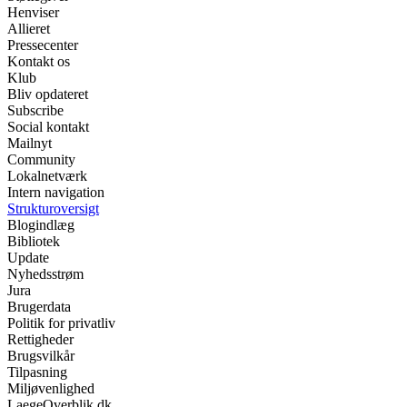
Henviser
Allieret
Pressecenter
Kontakt os
Klub
Bliv opdateret
Subscribe
Social kontakt
Mailnyt
Community
Lokalnetværk
Intern navigation
Strukturoversigt
Blogindlæg
Bibliotek
Update
Nyhedsstrøm
Jura
Brugerdata
Politik for privatliv
Rettigheder
Brugsvilkår
Tilpasning
Miljøvenlighed
LaegeOverblik.dk