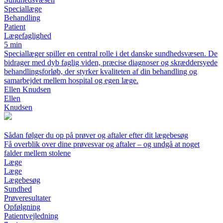
Speciallæge
Behandling
Patient
Lægefaglighed
5 min
Speciallæger spiller en central rolle i det danske sundhedsvæsen. De
bidrager med dyb faglig viden, præcise diagnoser og skræddersyede
behandlingsforløb, der styrker kvaliteten af din behandling og
samarbejdet mellem hospital og egen læge.
Ellen Knudsen
Ellen
Knudsen
Sådan følger du op på prøver og aftaler efter dit lægebesøg
Få overblik over dine prøvesvar og aftaler – og undgå at noget
falder mellem stolene
Læge
Læge
Lægebesøg
Sundhed
Prøveresultater
Opfølgning
Patientvejledning