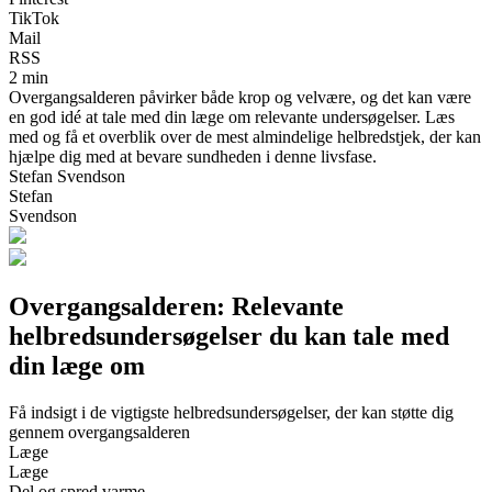
TikTok
Mail
RSS
2 min
Overgangsalderen påvirker både krop og velvære, og det kan være
en god idé at tale med din læge om relevante undersøgelser. Læs
med og få et overblik over de mest almindelige helbredstjek, der kan
hjælpe dig med at bevare sundheden i denne livsfase.
Stefan Svendson
Stefan
Svendson
Overgangsalderen: Relevante
helbredsundersøgelser du kan tale med
din læge om
Få indsigt i de vigtigste helbredsundersøgelser, der kan støtte dig
gennem overgangsalderen
Læge
Læge
Del og spred varme