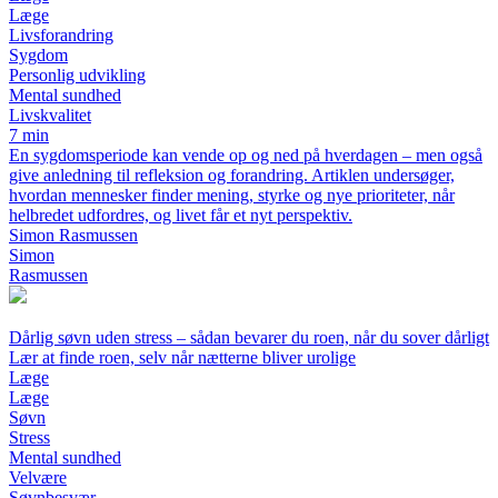
Læge
Livsforandring
Sygdom
Personlig udvikling
Mental sundhed
Livskvalitet
7 min
En sygdomsperiode kan vende op og ned på hverdagen – men også
give anledning til refleksion og forandring. Artiklen undersøger,
hvordan mennesker finder mening, styrke og nye prioriteter, når
helbredet udfordres, og livet får et nyt perspektiv.
Simon Rasmussen
Simon
Rasmussen
Dårlig søvn uden stress – sådan bevarer du roen, når du sover dårligt
Lær at finde roen, selv når nætterne bliver urolige
Læge
Læge
Søvn
Stress
Mental sundhed
Velvære
Søvnbesvær