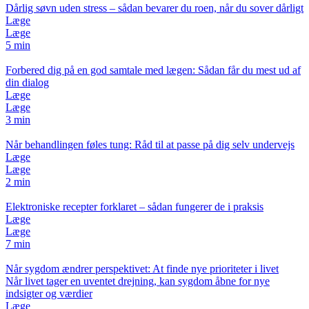
Dårlig søvn uden stress – sådan bevarer du roen, når du sover dårligt
Læge
Læge
5 min
Forbered dig på en god samtale med lægen: Sådan får du mest ud af
din dialog
Læge
Læge
3 min
Når behandlingen føles tung: Råd til at passe på dig selv undervejs
Læge
Læge
2 min
Elektroniske recepter forklaret – sådan fungerer de i praksis
Læge
Læge
7 min
Når sygdom ændrer perspektivet: At finde nye prioriteter i livet
Når livet tager en uventet drejning, kan sygdom åbne for nye
indsigter og værdier
Læge