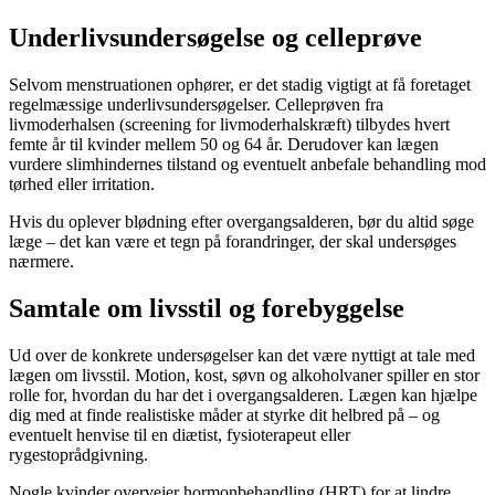
Underlivsundersøgelse og celleprøve
Selvom menstruationen ophører, er det stadig vigtigt at få foretaget
regelmæssige underlivsundersøgelser. Celleprøven fra
livmoderhalsen (screening for livmoderhalskræft) tilbydes hvert
femte år til kvinder mellem 50 og 64 år. Derudover kan lægen
vurdere slimhindernes tilstand og eventuelt anbefale behandling mod
tørhed eller irritation.
Hvis du oplever blødning efter overgangsalderen, bør du altid søge
læge – det kan være et tegn på forandringer, der skal undersøges
nærmere.
Samtale om livsstil og forebyggelse
Ud over de konkrete undersøgelser kan det være nyttigt at tale med
lægen om livsstil. Motion, kost, søvn og alkoholvaner spiller en stor
rolle for, hvordan du har det i overgangsalderen. Lægen kan hjælpe
dig med at finde realistiske måder at styrke dit helbred på – og
eventuelt henvise til en diætist, fysioterapeut eller
rygestoprådgivning.
Nogle kvinder overvejer hormonbehandling (HRT) for at lindre