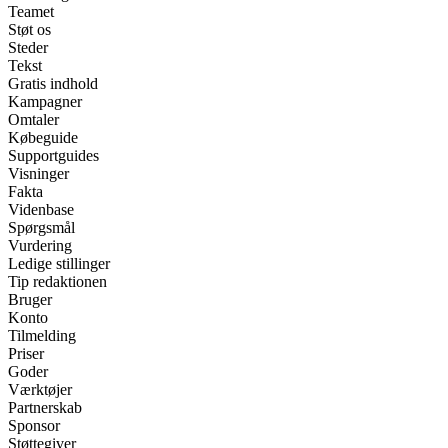
Teamet
Støt os
Steder
Tekst
Gratis indhold
Kampagner
Omtaler
Købeguide
Supportguides
Visninger
Fakta
Videnbase
Spørgsmål
Vurdering
Ledige stillinger
Tip redaktionen
Bruger
Konto
Tilmelding
Priser
Goder
Værktøjer
Partnerskab
Sponsor
Støttegiver