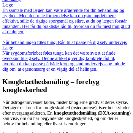
Læge
En samtale med lægen kan være afgørende for din behandling og
tryghed. Med den rette forberedelse kan du gøre mødet mere
effektivt, stille de rigtige spørgsmål og sikre, at du og lægen forstår
hinanden. Her får du praktiske råd til, hvordan du får mest muligt ud
af dialogen.
Når behandlingen føles tung: Råd til at passe på dig selv undervejs
Læge
Når sygdomsforløbet føles tungt, kan det være svært at finde
overskud til sig selv. Denne artikel giver dig konkrete råd til,
hvordan du kan passe på både krop og sind undervejs – og minde
dig om, at egenomsorg er en vigtig del af helingen.
Knogletæthedsmåling – forebyg
knogleskørhed
Når østrogenniveauet falder, mister knoglerne gradvist deres styrke.
Det øger risikoen for knogleskørhed (osteoporose), især hos kvinder
efter overgangsalderen. En
knogletæthedsmåling (DXA-scanning)
kan vise, om du har begyndende knogleskørhed, og om der er
behov for behandling eller livsstilsændringer.