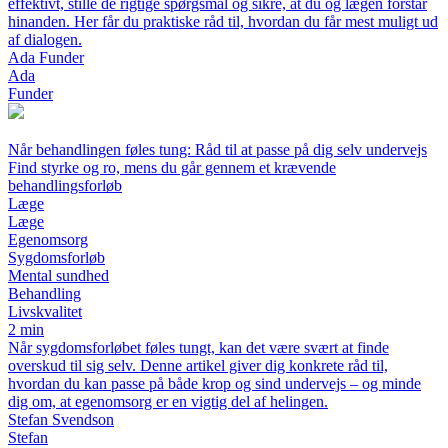
effektivt, stille de rigtige spørgsmål og sikre, at du og lægen forstår
hinanden. Her får du praktiske råd til, hvordan du får mest muligt ud
af dialogen.
Ada Funder
Ada
Funder
Når behandlingen føles tung: Råd til at passe på dig selv undervejs
Find styrke og ro, mens du går gennem et krævende
behandlingsforløb
Læge
Læge
Egenomsorg
Sygdomsforløb
Mental sundhed
Behandling
Livskvalitet
2 min
Når sygdomsforløbet føles tungt, kan det være svært at finde
overskud til sig selv. Denne artikel giver dig konkrete råd til,
hvordan du kan passe på både krop og sind undervejs – og minde
dig om, at egenomsorg er en vigtig del af helingen.
Stefan Svendson
Stefan