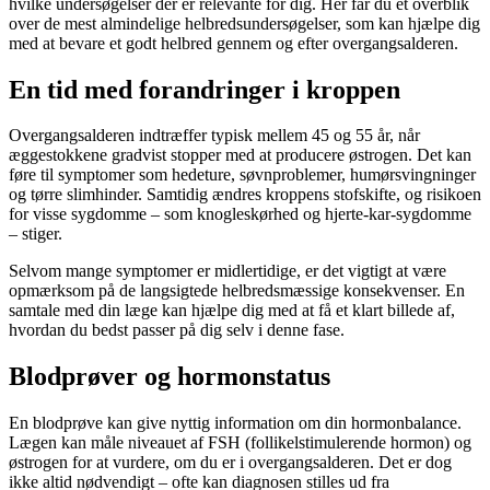
hvilke undersøgelser der er relevante for dig. Her får du et overblik
over de mest almindelige helbredsundersøgelser, som kan hjælpe dig
med at bevare et godt helbred gennem og efter overgangsalderen.
En tid med forandringer i kroppen
Overgangsalderen indtræffer typisk mellem 45 og 55 år, når
æggestokkene gradvist stopper med at producere østrogen. Det kan
føre til symptomer som hedeture, søvnproblemer, humørsvingninger
og tørre slimhinder. Samtidig ændres kroppens stofskifte, og risikoen
for visse sygdomme – som knogleskørhed og hjerte-kar-sygdomme
– stiger.
Selvom mange symptomer er midlertidige, er det vigtigt at være
opmærksom på de langsigtede helbredsmæssige konsekvenser. En
samtale med din læge kan hjælpe dig med at få et klart billede af,
hvordan du bedst passer på dig selv i denne fase.
Blodprøver og hormonstatus
En blodprøve kan give nyttig information om din hormonbalance.
Lægen kan måle niveauet af FSH (follikelstimulerende hormon) og
østrogen for at vurdere, om du er i overgangsalderen. Det er dog
ikke altid nødvendigt – ofte kan diagnosen stilles ud fra