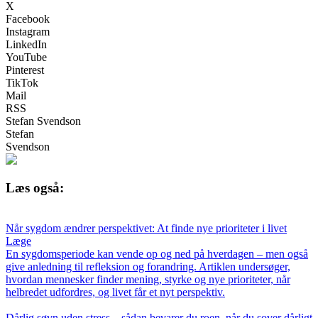
X
Facebook
Instagram
LinkedIn
YouTube
Pinterest
TikTok
Mail
RSS
Stefan Svendson
Stefan
Svendson
Læs også:
Når sygdom ændrer perspektivet: At finde nye prioriteter i livet
Læge
En sygdomsperiode kan vende op og ned på hverdagen – men også
give anledning til refleksion og forandring. Artiklen undersøger,
hvordan mennesker finder mening, styrke og nye prioriteter, når
helbredet udfordres, og livet får et nyt perspektiv.
Dårlig søvn uden stress – sådan bevarer du roen, når du sover dårligt