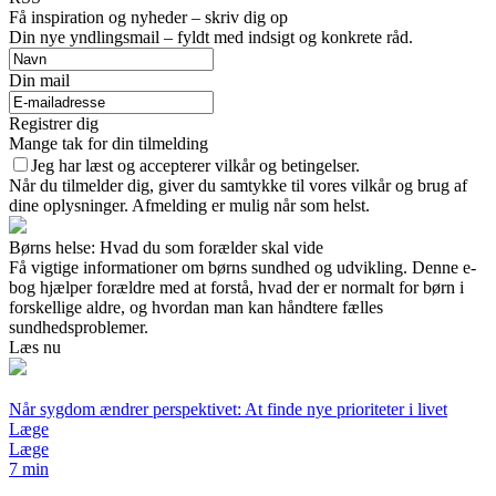
Få inspiration og nyheder – skriv dig op
Din nye yndlingsmail – fyldt med indsigt og konkrete råd.
Din mail
Registrer dig
Mange tak for din tilmelding
Jeg har læst og accepterer vilkår og betingelser.
Når du tilmelder dig, giver du samtykke til vores vilkår og brug af
dine oplysninger. Afmelding er mulig når som helst.
Børns helse: Hvad du som forælder skal vide
Få vigtige informationer om børns sundhed og udvikling. Denne e-
bog hjælper forældre med at forstå, hvad der er normalt for børn i
forskellige aldre, og hvordan man kan håndtere fælles
sundhedsproblemer.
Læs nu
Når sygdom ændrer perspektivet: At finde nye prioriteter i livet
Læge
Læge
7 min