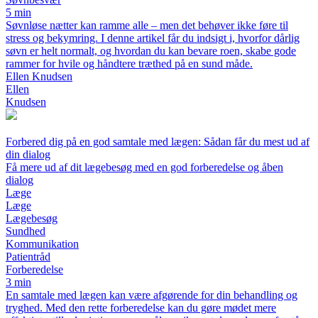
5 min
Søvnløse nætter kan ramme alle – men det behøver ikke føre til
stress og bekymring. I denne artikel får du indsigt i, hvorfor dårlig
søvn er helt normalt, og hvordan du kan bevare roen, skabe gode
rammer for hvile og håndtere træthed på en sund måde.
Ellen Knudsen
Ellen
Knudsen
Forbered dig på en god samtale med lægen: Sådan får du mest ud af
din dialog
Få mere ud af dit lægebesøg med en god forberedelse og åben
dialog
Læge
Læge
Lægebesøg
Sundhed
Kommunikation
Patientråd
Forberedelse
3 min
En samtale med lægen kan være afgørende for din behandling og
tryghed. Med den rette forberedelse kan du gøre mødet mere