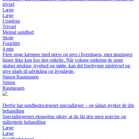
trivsel
Læge
Læge
Ungdom
Trivsel
Mental sundhed
Skole
Forældre
4 min
Flere unge kæmper med stress og pres i hverdagen, men løsningen
ligger ikke kun hos den enkelte. Når voksne omkring de unge
skaber struktur, tryghed og støtte, kan det forebygge mistrivsel og
give plads til udvikling og livsglæde.
Simon Rasmussen
Simon
Rasmussen
Derfor har sundhedsvæsenet speciallæger – og sådan styrker de din
behandling
Speciallægernes ekspertise sikrer, at du får den mest præcise og
målrettede behandling
Læge
Læge
Sundhedsvæsen