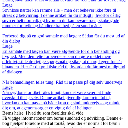
Læge
Søvnløse nætter kan ramme alle – men det behøver ikke føre til
stress og bekymring. I denne artikel får du indsigt i, hvorfor dårlig
søvn er helt normalt, og hvordan du kan bevare roen, skabe gode
rammer for hvile og håndtere træthed på en sund måde.
Forbered dig på en god samtale med lægen: Sådan får du mest ud af
din dialog
Læge
En samtale med lægen kan være afgørende for din behandling og
tryghed. Med den rette forberedelse kan du gøre mødet mere
effektivt, stille de rigtige spørgsmål og sikre, at du og lægen forstår
hinanden. Her får du praktiske råd til, hvordan du får mest muligt ud
af dialogen.
Når behandlingen føles tung: Råd til at passe på dig selv undervejs
Læge
Når sygdomsforløbet føles tungt, kan det være svært at finde
overskud til sig selv. Denne artikel giver dig konkrete råd til,
hvordan du kan passe på både krop og sind undervejs – og minde
dig om, at egenomsorg er en vigtig del af helingen.
Børns helse: Hvad du som forælder skal vide
Få vigtige informationer om børns sundhed og udvikling. Denne e-
bog hjælper forældre med at forstå, hvad der er normalt for børn i