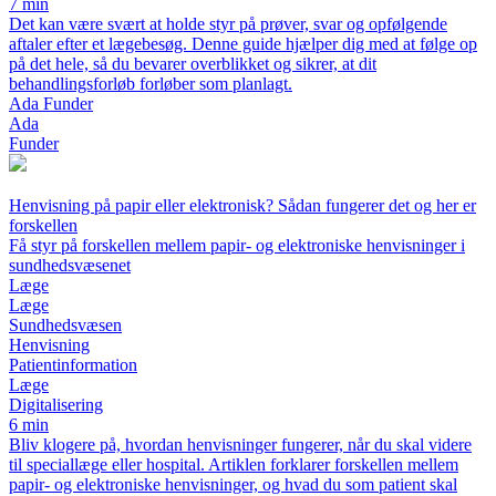
7 min
Det kan være svært at holde styr på prøver, svar og opfølgende
aftaler efter et lægebesøg. Denne guide hjælper dig med at følge op
på det hele, så du bevarer overblikket og sikrer, at dit
behandlingsforløb forløber som planlagt.
Ada Funder
Ada
Funder
Henvisning på papir eller elektronisk? Sådan fungerer det og her er
forskellen
Få styr på forskellen mellem papir- og elektroniske henvisninger i
sundhedsvæsenet
Læge
Læge
Sundhedsvæsen
Henvisning
Patientinformation
Læge
Digitalisering
6 min
Bliv klogere på, hvordan henvisninger fungerer, når du skal videre
til speciallæge eller hospital. Artiklen forklarer forskellen mellem
papir- og elektroniske henvisninger, og hvad du som patient skal