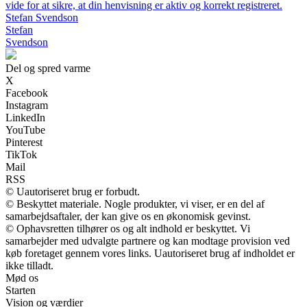
vide for at sikre, at din henvisning er aktiv og korrekt registreret.
Stefan Svendson
Stefan
Svendson
Del og spred varme
X
Facebook
Instagram
LinkedIn
YouTube
Pinterest
TikTok
Mail
RSS
© Uautoriseret brug er forbudt.
© Beskyttet materiale. Nogle produkter, vi viser, er en del af
samarbejdsaftaler, der kan give os en økonomisk gevinst.
© Ophavsretten tilhører os og alt indhold er beskyttet. Vi
samarbejder med udvalgte partnere og kan modtage provision ved
køb foretaget gennem vores links. Uautoriseret brug af indholdet er
ikke tilladt.
Mød os
Starten
Vision og værdier