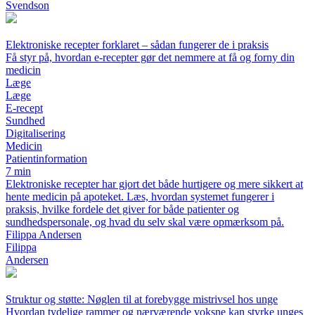
Svendson
Elektroniske recepter forklaret – sådan fungerer de i praksis
Få styr på, hvordan e-recepter gør det nemmere at få og forny din
medicin
Læge
Læge
E-recept
Sundhed
Digitalisering
Medicin
Patientinformation
7 min
Elektroniske recepter har gjort det både hurtigere og mere sikkert at
hente medicin på apoteket. Læs, hvordan systemet fungerer i
praksis, hvilke fordele det giver for både patienter og
sundhedspersonale, og hvad du selv skal være opmærksom på.
Filippa Andersen
Filippa
Andersen
Struktur og støtte: Nøglen til at forebygge mistrivsel hos unge
Hvordan tydelige rammer og nærværende voksne kan styrke unges