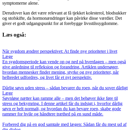
symptomerne alene.
Derudover kan det være relevant at få tjekket kolesterol, blodsukker
og stofskifte, da hormonændringer kan påvirke disse værdier. Det
giver et godt udgangspunkt for at forebygge livsstilssygdomme.
Læs også:
Når sygdom ændrer perspektivet: At finde nye prioriteter i livet
Læge
En sygdomsperiode kan vende op og ned på hverdagen – men også
give anledning til refleksion og forandring. Artiklen undersøger,
hvordan mennesker finder mening, styrke og nye prioriteter, når
helbredet udfordres, og livet får et nyt perspektiv.
Dårlig søvn uden stress – sådan bevarer du roen, når du sover dårligt
Læge
Søvnløse nætter kan ramme alle – men det behøver ikke føre til
stress og bekymring. I denne artikel får du indsigt i, hvorfor dårlig
søvn er helt normalt, og hvordan du kan bevare roen, skabe gode
rammer for hvile og håndtere træthed på en sund måde.
Forbered dig på en god samtale med lægen: Sådan får du mest ud af
din dialog