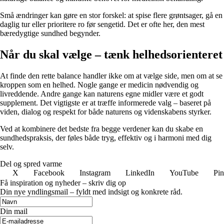
Små ændringer kan gøre en stor forskel: at spise flere grøntsager, gå en
daglig tur eller prioritere ro før sengetid. Det er ofte her, den mest
bæredygtige sundhed begynder.
Når du skal vælge – tænk helhedsorienteret
At finde den rette balance handler ikke om at vælge side, men om at se
kroppen som en helhed. Nogle gange er medicin nødvendig og
livreddende. Andre gange kan naturens egne midler være et godt
supplement. Det vigtigste er at træffe informerede valg – baseret på
viden, dialog og respekt for både naturens og videnskabens styrker.
Ved at kombinere det bedste fra begge verdener kan du skabe en
sundhedspraksis, der føles både tryg, effektiv og i harmoni med dig
selv.
Del og spred varme
X
Facebook
Instagram
LinkedIn
YouTube
Pin
Få inspiration og nyheder – skriv dig op
Din nye yndlingsmail – fyldt med indsigt og konkrete råd.
Din mail