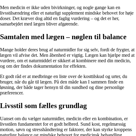
Men medicin er ikke uden bivirkninger, og nogle gange kan en
livsstilsændring eller et naturligt supplement mindske behovet for høje
doser. Det kræver dog altid en faglig vurdering – og det er her,
samarbejdet med lægen bliver afgørende.
Samtalen med lægen – nøglen til balance
Mange holder deres brug af naturmidler for sig selv, fordi de frygter, at
lægen vil afvise det. Men åbenhed er vigtig. Lægen kan hjælpe med at
vurdere, om et naturmiddel er sikkert at kombinere med din medicin,
og om der findes dokumentation for effekten.
Et godt råd er at medbringe en liste over de kosttilskud og urter, du
bruger, når du går til lægen. På den måde kan I sammen finde en
løsning, der både tager hensyn til din sundhed og dine personlige
præferencer.
Livsstil som fælles grundlag
Uanset om du vælger naturmidler, medicin eller en kombination, er
livsstilen fundamentet for et godt helbred. Sund kost, regelmæssig
motion, søvn og stresshåndtering er faktorer, der kan styrke kroppens
naturlige balance og mindske behovet for medicinsk behandling.