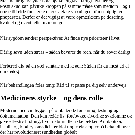
Men naturligt betyder ikke nødvendigvis ufarligt. Planter og
kosttilskud kan påvirke kroppen på samme måde som medicin – og i
nogle tilfælde forstærke eller svække virkningen af receptpligtige
præparater. Derfor er det vigtigt at være opmærksom på dosering,
kvalitet og eventuelle bivirkninger.
Når sygdom ændrer perspektivet: At finde nye prioriteter i livet
Dårlig søvn uden stress – sådan bevarer du roen, når du sover dårligt
Forbered dig på en god samtale med lægen: Sådan får du mest ud af
din dialog
Når behandlingen føles tung: Råd til at passe på dig selv undervejs
Medicinens styrke – og dens rolle
Moderne medicin bygger på omfattende forskning, testning og
dokumentation. Den kan redde liv, forebygge alvorlige sygdomme og
give effektiv lindring, hvor naturmidler ikke rækker. Antibiotika,
insulin og blodtryksmedicin er blot nogle eksempler på behandlinger,
der har revolutioneret sundheden globalt.