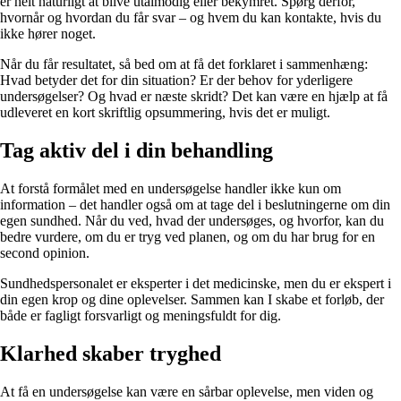
er helt naturligt at blive utålmodig eller bekymret. Spørg derfor,
hvornår og hvordan du får svar – og hvem du kan kontakte, hvis du
ikke hører noget.
Når du får resultatet, så bed om at få det forklaret i sammenhæng:
Hvad betyder det for din situation? Er der behov for yderligere
undersøgelser? Og hvad er næste skridt? Det kan være en hjælp at få
udleveret en kort skriftlig opsummering, hvis det er muligt.
Tag aktiv del i din behandling
At forstå formålet med en undersøgelse handler ikke kun om
information – det handler også om at tage del i beslutningerne om din
egen sundhed. Når du ved, hvad der undersøges, og hvorfor, kan du
bedre vurdere, om du er tryg ved planen, og om du har brug for en
second opinion.
Sundhedspersonalet er eksperter i det medicinske, men du er ekspert i
din egen krop og dine oplevelser. Sammen kan I skabe et forløb, der
både er fagligt forsvarligt og meningsfuldt for dig.
Klarhed skaber tryghed
At få en undersøgelse kan være en sårbar oplevelse, men viden og