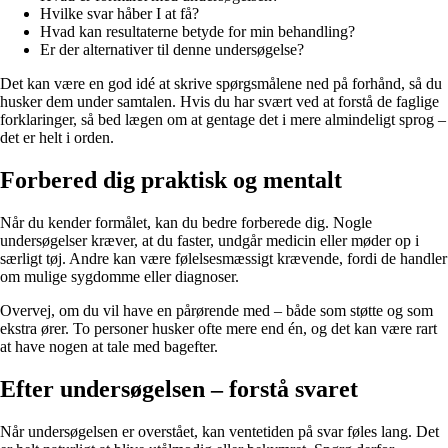
Hvilke svar håber I at få?
Hvad kan resultaterne betyde for min behandling?
Er der alternativer til denne undersøgelse?
Det kan være en god idé at skrive spørgsmålene ned på forhånd, så du
husker dem under samtalen. Hvis du har svært ved at forstå de faglige
forklaringer, så bed lægen om at gentage det i mere almindeligt sprog –
det er helt i orden.
Forbered dig praktisk og mentalt
Når du kender formålet, kan du bedre forberede dig. Nogle
undersøgelser kræver, at du faster, undgår medicin eller møder op i
særligt tøj. Andre kan være følelsesmæssigt krævende, fordi de handler
om mulige sygdomme eller diagnoser.
Overvej, om du vil have en pårørende med – både som støtte og som
ekstra ører. To personer husker ofte mere end én, og det kan være rart
at have nogen at tale med bagefter.
Efter undersøgelsen – forstå svaret
Når undersøgelsen er overstået, kan ventetiden på svar føles lang. Det