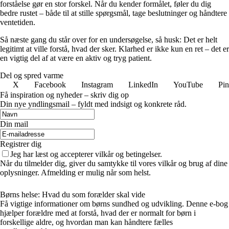
forståelse gør en stor forskel. Når du kender formålet, føler du dig
bedre rustet – både til at stille spørgsmål, tage beslutninger og håndtere
ventetiden.
Så næste gang du står over for en undersøgelse, så husk: Det er helt
legitimt at ville forstå, hvad der sker. Klarhed er ikke kun en ret – det er
en vigtig del af at være en aktiv og tryg patient.
Del og spred varme
X
Facebook
Instagram
LinkedIn
YouTube
Pin
Få inspiration og nyheder – skriv dig op
Din nye yndlingsmail – fyldt med indsigt og konkrete råd.
Din mail
Registrer dig
Jeg har læst og accepterer vilkår og betingelser.
Når du tilmelder dig, giver du samtykke til vores vilkår og brug af dine
oplysninger. Afmelding er mulig når som helst.
Børns helse: Hvad du som forælder skal vide
Få vigtige informationer om børns sundhed og udvikling. Denne e-bog
hjælper forældre med at forstå, hvad der er normalt for børn i
forskellige aldre, og hvordan man kan håndtere fælles